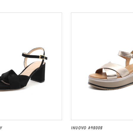
Y
INUOVO A98008