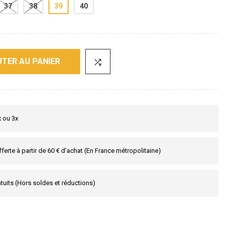
37
38
39
40
TER AU PANIER
x ou 3x
fferte à partir de 60 € d’achat (En France métropolitaine)
tuits (Hors soldes et réductions)