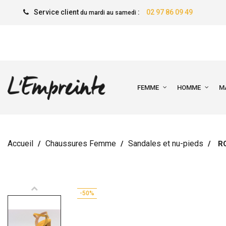
Service client
:
02 97 86 09 49
du mardi au samedi
FEMME
HOMME
M
Accueil
Chaussures Femme
Sandales et nu-pieds
R
-50%