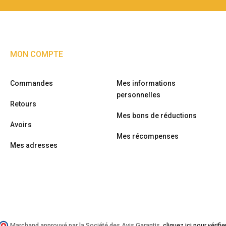
MON COMPTE
Commandes
Mes informations
personnelles
Retours
Mes bons de réductions
Avoirs
Mes récompenses
Mes adresses
Marchand approuvé par la Société des Avis Garantis,
cliquez ici pour vérifie