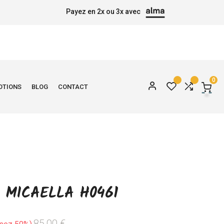
Payez en 2x ou 3x avec
0
OTIONS
BLOG
CONTACT
 MICAELLA H0461
85,00 €