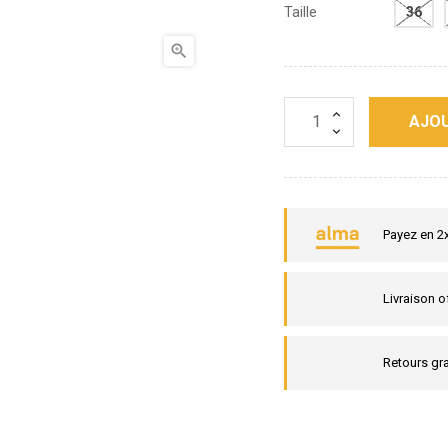
Taille
36

AJOU
Payez en 2
Livraison o
Retours gra