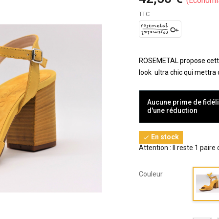
Économi
TTC
ROSEMETAL propose cette é
look ultra chic qui mettra
Aucune prime de fidéli
d'une réduction
En stock

Attention : Il reste 1 paire
Couleur