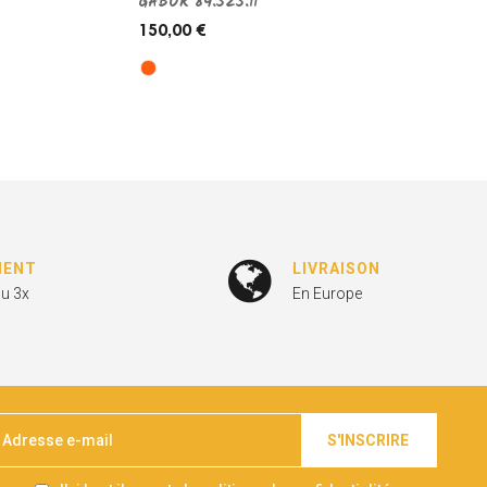
GABOR 84.525.11
150,00 €
MENT
LIVRAISON
ou 3x
En Europe
S'INSCRIRE