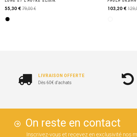
LUNE ET L'AUTRE ELIXIR
PAULA URBAN
79,00 €
129,
55,30 €
103,20 €
LIVRAISON OFFERTE
Dès 60€ d'achats
On reste en contact
Inscrivez-vous et recevez en exclusivité nos m