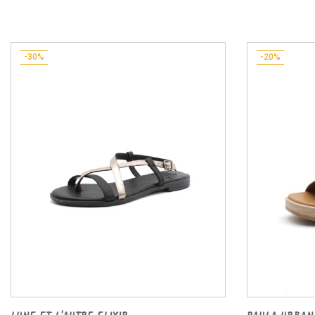
-30%
-20%