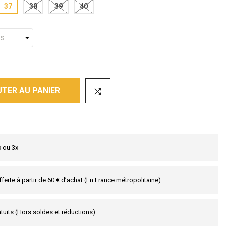
37
38
39
40
TER AU PANIER
x ou 3x
fferte à partir de 60 € d’achat (En France métropolitaine)
tuits (Hors soldes et réductions)