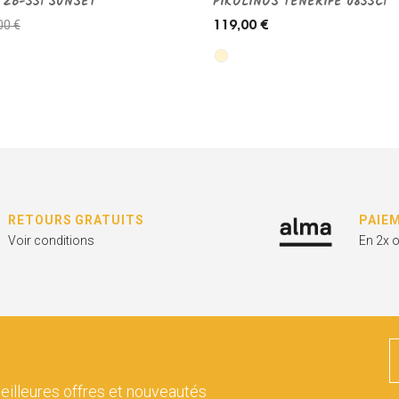
 26-551 SUNSET
PIKOLINOS TENERIFE 0855C1
00 €
119,00 €
RETOURS GRATUITS
PAIE
Voir conditions
En 2x 
eilleures offres et nouveautés