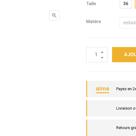
Taille
36

Matière
AJOU
Payez en 2
Livraison o
Retours gra