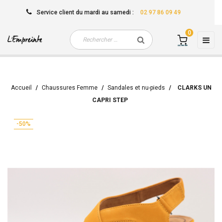
Service client
du mardi au samedi
:
02 97 86 09 49
0
Basc
☰
la
navi
Accueil
Chaussures Femme
Sandales et nu-pieds
CLARKS UN
CAPRI STEP
-50%