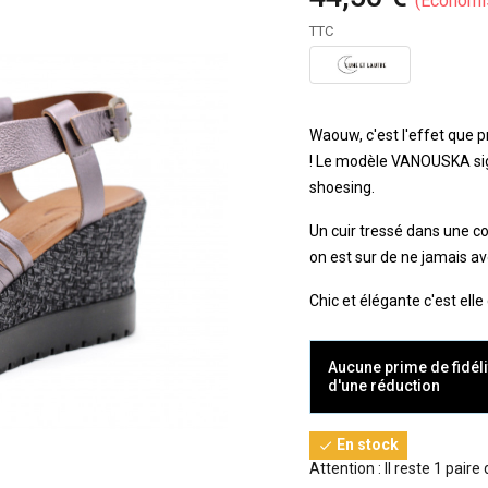
Économi
TTC
Waouw, c'est l'effet que p
! Le modèle VANOUSKA sig
shoesing.
Un cuir tressé dans une co
on est sur de ne jamais avo
Chic et élégante c'est elle 
Aucune prime de fidéli
d'une réduction
En stock

Attention : Il reste 1 paire