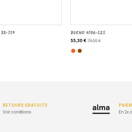
 33-759
BUENO 4706-525
79,00 €
55,30 €
RETOURS GRATUITS
PAIE
Voir conditions
En 2x 