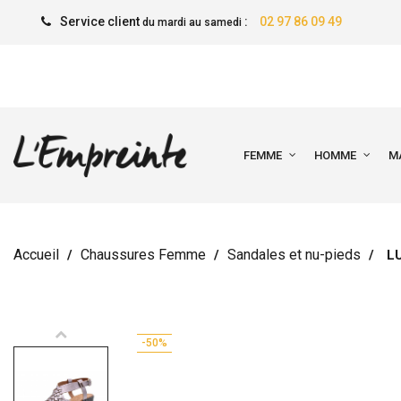
Service client
:
02 97 86 09 49
du mardi au samedi
FEMME
HOMME
M
Accueil
Chaussures Femme
Sandales et nu-pieds
L
-50%