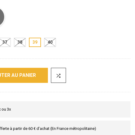
37
38
39
40
TER AU PANIER
x ou 3x
fferte à partir de 60 € d’achat (En France métropolitaine)