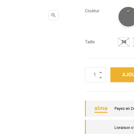
Couleur

Taille
36
AJOU
Payez en 2
Livraison o