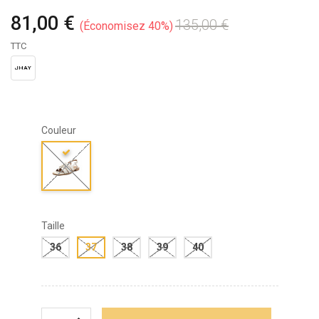
81,00 €
135,00 €
Économisez 40%
TTC
Couleur
Taille
36
37
38
39
40