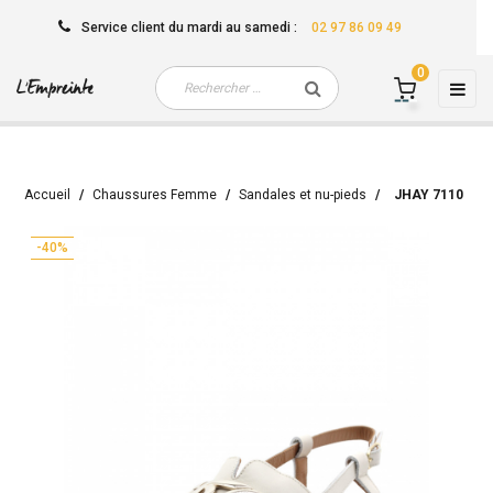
Service client
du mardi au samedi
:
02 97 86 09 49
0
Basc
☰
la
navi
Accueil
Chaussures Femme
Sandales et nu-pieds
JHAY 7110
-40%