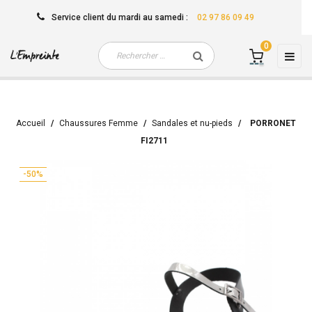
Service client
du mardi au samedi
:
02 97 86 09 49
0
Basc
☰
la
navi
Accueil
Chaussures Femme
Sandales et nu-pieds
PORRONET
FI2711
-50%