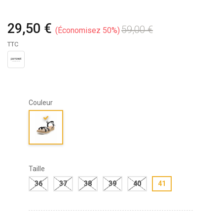
29,50 €
59,00 €
Économisez 50%
TTC
Couleur
Taille
36
37
38
39
40
41