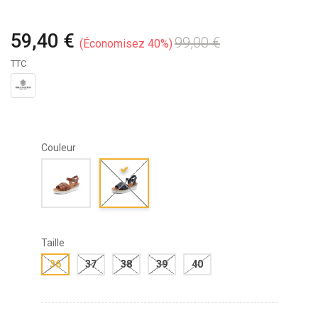
59,40 €
99,00 €
Économisez 40%
TTC
Couleur
Taille
36
37
38
39
40