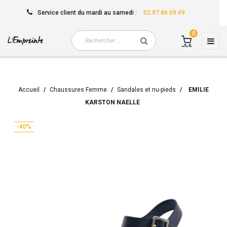
Service client
du mardi au samedi
:
02 97 86 09 49
0
Basc
☰
la
navi
Accueil
Chaussures Femme
Sandales et nu-pieds
EMILIE
KARSTON NAELLE
-40%