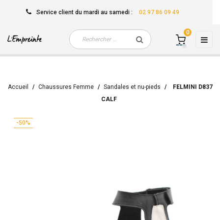
Service client
du mardi au samedi
:
02 97 86 09 49
0
Basc
☰
la
navi
Accueil
Chaussures Femme
Sandales et nu-pieds
FELMINI D837
CALF
-50%