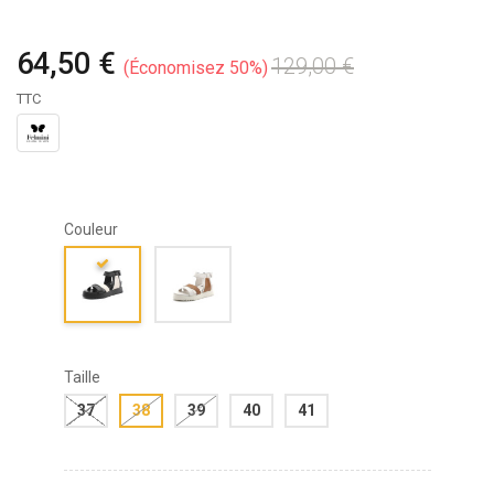
64,50 €
129,00 €
Économisez 50%
TTC
Couleur
Taille
37
38
39
40
41