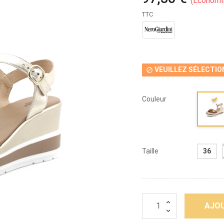
Économi
TTC
VEUILLEZ SÉLECTIO

Couleur
Taille
36
AJOU