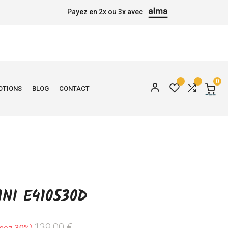
Payez en 2x ou 3x avec
0
OTIONS
BLOG
CONTACT
NI E410530D
139,00 €