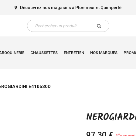
Découvrez nos magasins à
Ploemeur
et
Quimperlé
AROQUINERIE
CHAUSSETTES
ENTRETIEN
NOS MARQUES
PROM
EROGIARDINI E410530D
NEROGIARDI
97,30 €