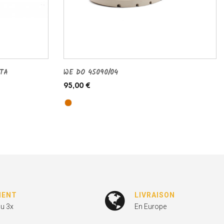
TA
WE DO 45090/04
95,00 €
MENT
LIVRAISON
ou 3x
En Europe