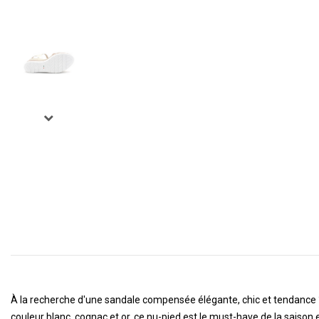
À la recherche d'une sandale compensée élégante, chic et tendance
couleur blanc, cognac et or, ce nu-pied est le must-have de la saison e