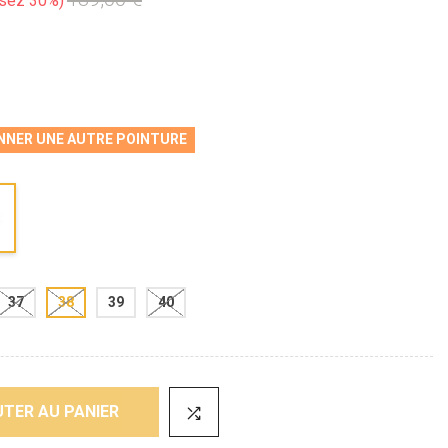
sez 30%
NNER UNE AUTRE POINTURE
37
38
39
40
TER AU PANIER