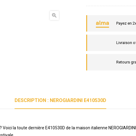

Payez en 2
Livraison o
Retours gra
DESCRIPTION : NEROGIARDINI E410530D
 ? Voici la toute dernière E410530D de la maison italienne NEROGIARD
stivale.