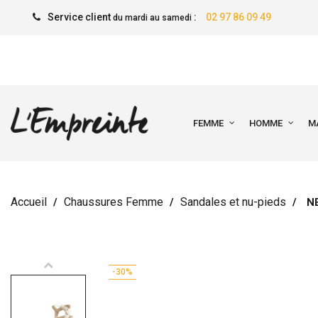
Service client
:
02 97 86 09 49
du mardi au samedi
FEMME
HOMME
M
Accueil
Chaussures Femme
Sandales et nu-pieds
N
-30%