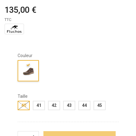
135,00 €
TTC
Couleur
Taille
40
41
42
43
44
45