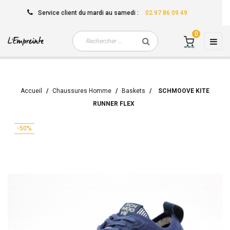
Service client
du mardi au samedi
:
02 97 86 09 49
0
Basc
☰
la
navi
Accueil
Chaussures Homme
Baskets
SCHMOOVE KITE
RUNNER FLEX
-50%