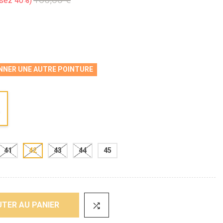
sez 40%
NNER UNE AUTRE POINTURE
41
42
43
44
45
TER AU PANIER