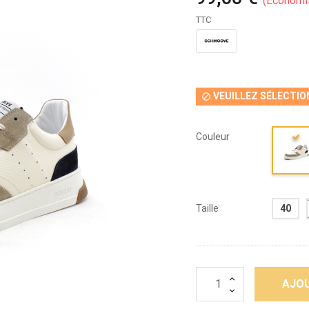
Économi
TTC
VEUILLEZ SÉLECTIO

Couleur
Taille
40
AJOU