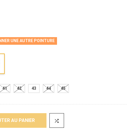
NNER UNE AUTRE POINTURE
41
42
43
44
45
TER AU PANIER