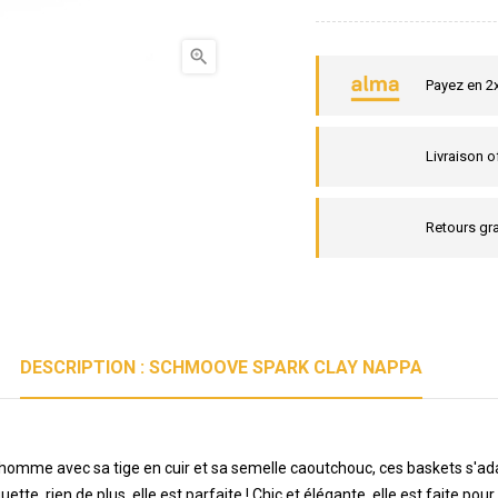

Payez en 2
Livraison o
Retours gra
DESCRIPTION : SCHMOOVE SPARK CLAY NAPPA
 homme avec sa tige en cuir et sa semelle caoutchouc, ces baskets s'ad
guette, rien de plus, elle est parfaite ! Chic et élégante, elle est faite po