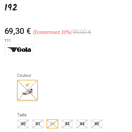
192
69,30 €
99,00 €
Économisez 30%
TTC
Couleur
Taille
40
41
42
43
44
45