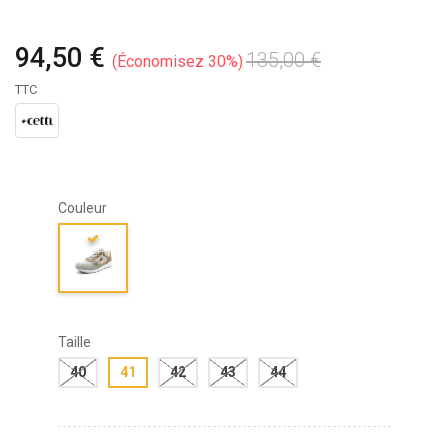
94,50 €
135,00 €
Économisez 30%
TTC
Couleur
Taille
40
41
42
43
44