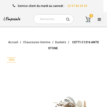
Service client
du mardi au samedi
:
02 97 86 09 49
0
Basc
☰
la
navi
Accueil
Chaussures Homme
Baskets
CETTI C1216 ANTE
STONE
-30%