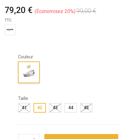
79,20 €
99,00 €
Économisez 20%
TTC
Couleur
Taille
41
42
43
44
45