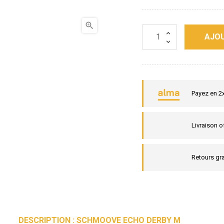

AJOU
Payez en 2
Livraison o
Retours gra
DESCRIPTION : SCHMOOVE ECHO DERBY M