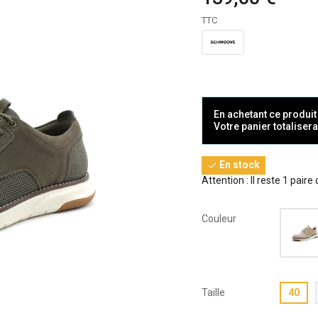
TTC
En achetant ce produi
Votre panier totaliser
En stock

Attention : Il reste 1 paire
Couleur
Taille
40