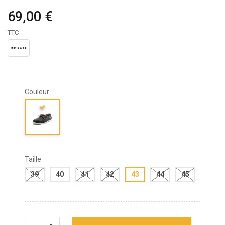
69,00 €
TTC
Couleur
Taille
39
40
41
42
43
44
45