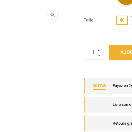

Taille
40
AJOU
Payez en 2
Livraison o
Retours gra