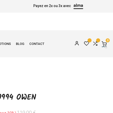
Payez en 2x ou 3x avec
0
OTIONS
BLOG
CONTACT
0994 OWEN
119,00 €