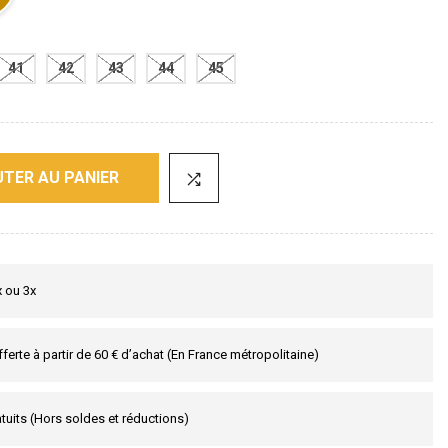
41
42
43
44
45
TER AU PANIER
x ou 3x
fferte à partir de 60 € d’achat (En France métropolitaine)
tuits (Hors soldes et réductions)