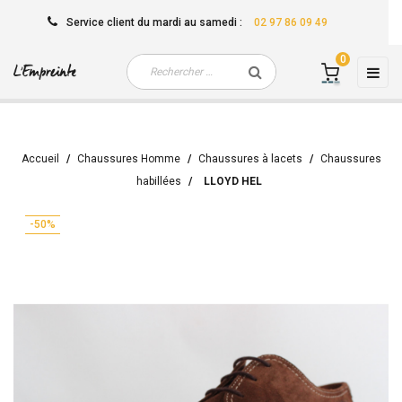
Service client
du mardi au samedi
:
02 97 86 09 49
0
Basc
☰
la
navi
Accueil
Chaussures Homme
Chaussures à lacets
Chaussures
habillées
LLOYD HEL
-50%