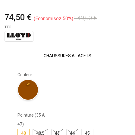
74,50 €
149,00 €
Économisez 50%
TTC
CHAUSSURES A LACETS
Couleur
Pointure (35 A
47)
40
40.5
43
44
45