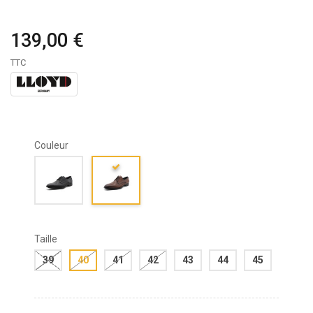
139,00 €
TTC
Couleur
Taille
39
40
41
42
43
44
45