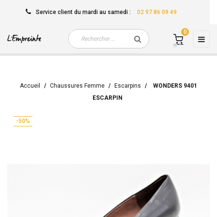
Service client
du mardi au samedi
:
02 97 86 09 49
0
Basc
☰
la
navi
Accueil
Chaussures Femme
Escarpins
WONDERS 9401
ESCARPIN
-50%