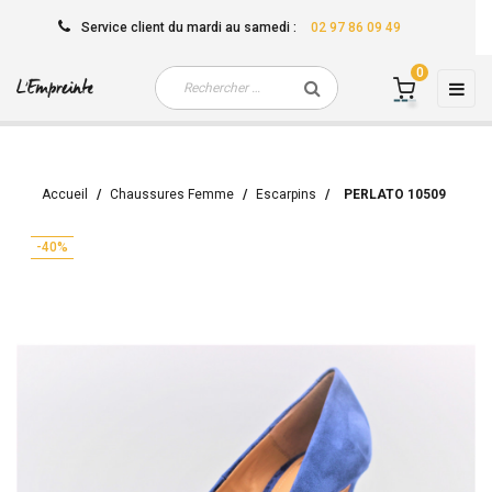
Service client
du mardi au samedi
:
02 97 86 09 49
0
Basc
☰
la
navi
Accueil
Chaussures Femme
Escarpins
PERLATO 10509
-40%