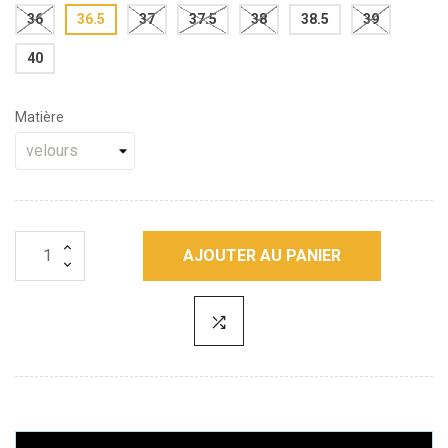
36
36.5
37
37.5
38
38.5
39
40
Matière
AJOUTER AU PANIER