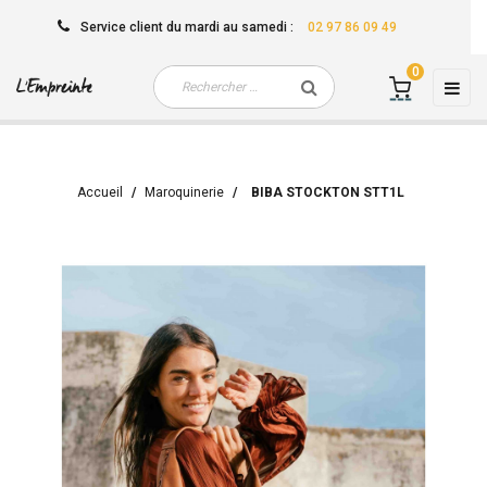
Service client
du mardi au samedi
:
02 97 86 09 49
0
Basc
☰
la
navi
Accueil
Maroquinerie
BIBA STOCKTON STT1L