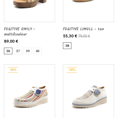
FUGITIVE OMILY -
FUGITIVE LIMULL - tan
multi/couleur
79,00 €
55,30 €
89,00 €
38
36
37
39
40
-30%
-30%