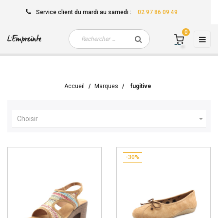
Service client
du mardi au samedi
:
02 97 86 09 49
0
Basc
☰
la
navi
Accueil
Marques
fugitive

Choisir
-30%