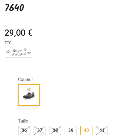
7640
29,00 €
TTC
Couleur
Taille
36
37
38
39
40
41