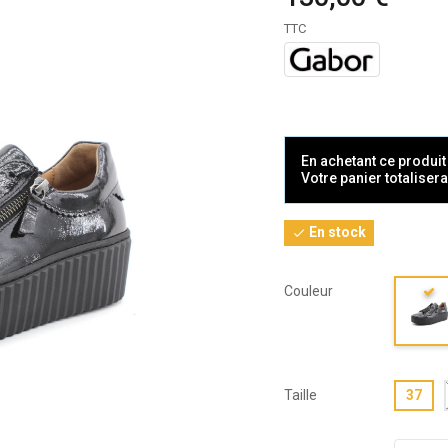
TTC
En achetant ce produi
Votre panier totaliser
En stock

Couleur
Taille
37