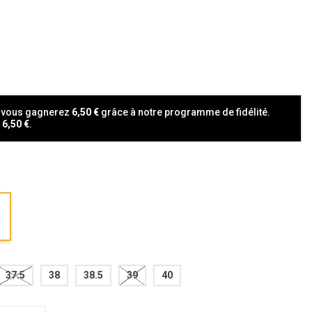
t vous gagnerez
6,50 €
grâce à notre programme de fidélité.
a
6,50 €
.
37.5
38
38.5
39
40