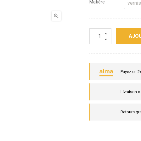
Matière

AJOU
Payez en 2
Livraison o
Retours gra