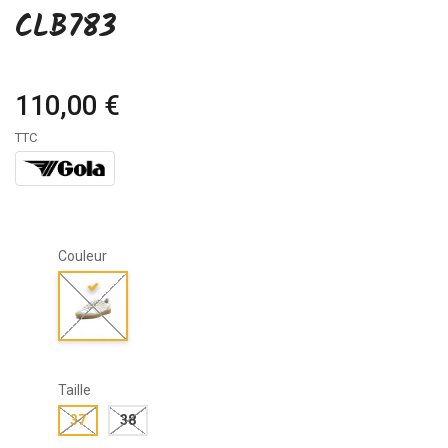
CLB783
110,00 €
TTC
Couleur
Taille
37
38