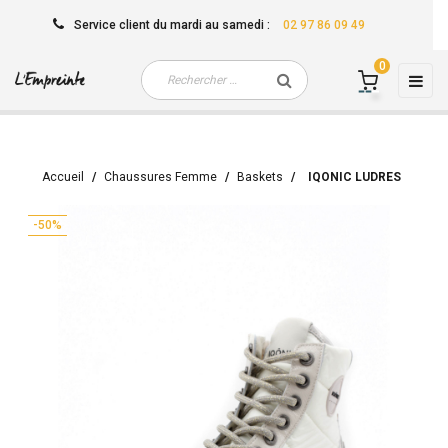
Service client
du mardi au samedi
:
02 97 86 09 49
0
Basc
☰
la
navi
Accueil
Chaussures Femme
Baskets
IQONIC LUDRES
-50%