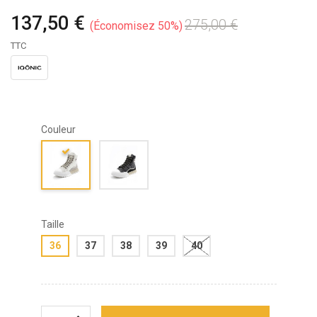
137,50 €
275,00 €
Économisez 50%
TTC
Couleur
Taille
36
37
38
39
40