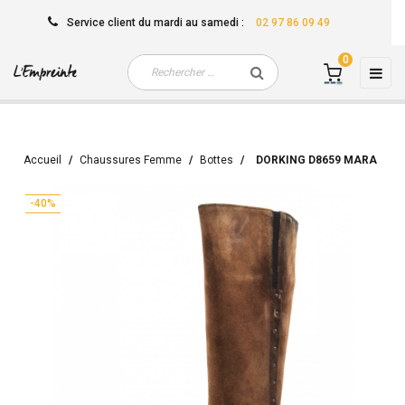
Service client
du mardi au samedi
:
02 97 86 09 49
0
Basc
☰
la
navi
Accueil
Chaussures Femme
Bottes
DORKING D8659 MARA
-40%