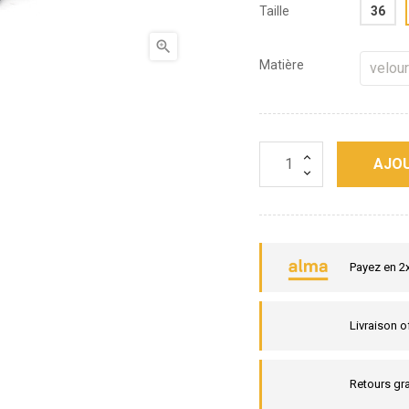
Taille
36

Matière
AJOU
Payez en 2
Livraison o
Retours gra