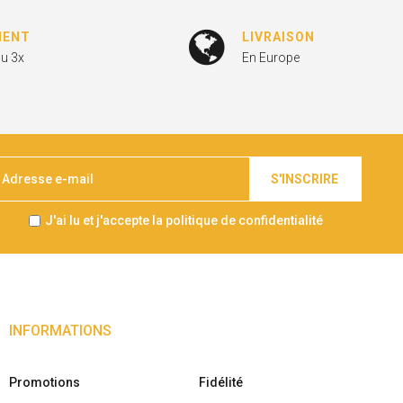
MENT
LIVRAISON
ou 3x
En Europe
S'INSCRIRE
J'ai lu et j'accepte la politique de confidentialité
INFORMATIONS
Promotions
Fidélité