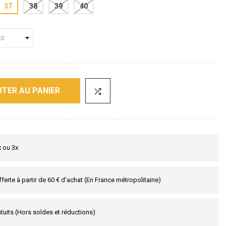
37
38
39
40
TER AU PANIER
x ou 3x
fferte à partir de 60 € d’achat (En France métropolitaine)
tuits (Hors soldes et réductions)