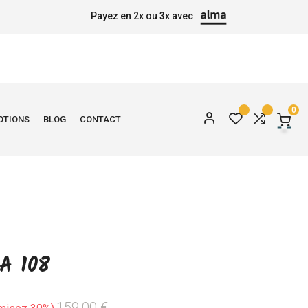
Payez en 2x ou 3x avec
0
OTIONS
BLOG
CONTACT
A 108
159,00 €