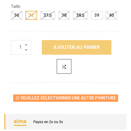
Taille
36
37
37.5
38
38.5
39
40
AJOUTER AU PANIER
VEUILLEZ SÉLECTIONNER UNE AUTRE POINTURE

Payez en 2x ou 3x