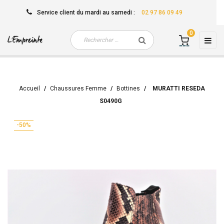
Service client
du mardi au samedi
:
02 97 86 09 49
0
Basc
☰
la
navi
Accueil
Chaussures Femme
Bottines
MURATTI RESEDA
S0490G
-50%