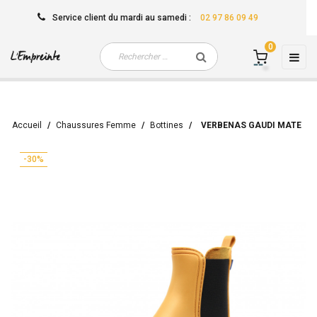
Service client
du mardi au samedi
:
02 97 86 09 49
0
Basc
☰
la
navi
Accueil
Chaussures Femme
Bottines
VERBENAS GAUDI MATE
-30%