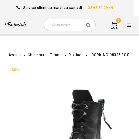
Service client
du mardi au samedi
:
02 97 86 09 49
0
Basc
☰
la
navi
Accueil
Chaussures Femme
Bottines
DORKING D8325 ROX
-30%