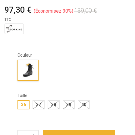
97,30 €
139,00 €
Économisez 30%
TTC
Couleur
Taille
36
37
38
39
40