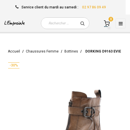
Service client
du mardi au samedi
:
02 97 86 09 49
0
Basc
☰
la
navi
Accueil
Chaussures Femme
Bottines
DORKING D9163 EVIE
-30%