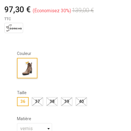
97,30 €
139,00 €
Économisez 30%
TTC
Couleur
Taille
36
37
38
39
40
Matière