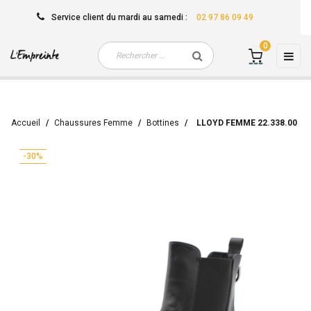
Service client
du mardi au samedi
:
02 97 86 09 49
0
Basc
☰
la
navi
Accueil
Chaussures Femme
Bottines
LLOYD FEMME 22.338.00
-30%