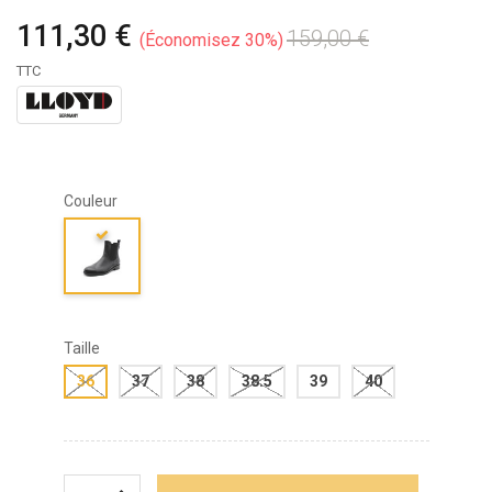
111,30 €
159,00 €
Économisez 30%
TTC
Couleur
Taille
36
37
38
38.5
39
40