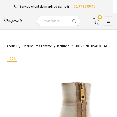
Service client
du mardi au samedi
:
02 97 86 09 49
0
Basc
☰
la
navi
Accueil
Chaussures Femme
Bottines
DORKING D9413 SAFE
-30%