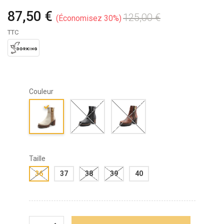
87,50 €
125,00 €
Économisez 30%
TTC
Couleur
Taille
36
37
38
39
40