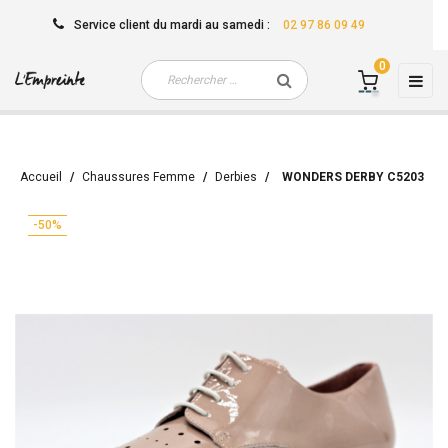
Service client
du mardi au samedi
:
02 97 86 09 49
0
Basc
☰
la
navi
Accueil
Chaussures Femme
Derbies
WONDERS DERBY C5203
-50%