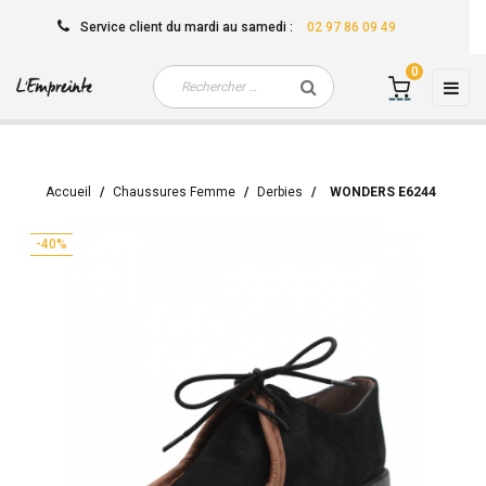
Service client
du mardi au samedi
:
02 97 86 09 49
0
Basc
☰
la
navi
Accueil
Chaussures Femme
Derbies
WONDERS E6244
-40%