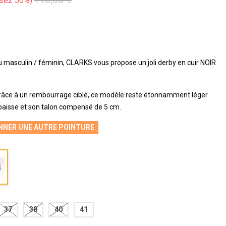
sez 50%
u masculin / féminin, CLARKS vous propose un joli derby en cuir NOIR
grâce à un rembourrage ciblé, ce modèle reste étonnamment léger
paisse et son talon compensé de 5 cm.
NNER UNE AUTRE POINTURE
37
38
40
41