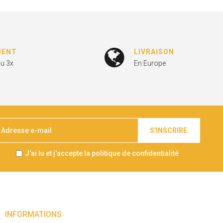
MENT
LIVRAISON
ou 3x
En Europe
S'INSCRIRE
J'ai lu et j'accepte la politique de confidentialité
INFORMATIONS