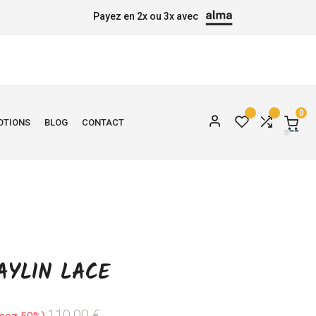
Payez en 2x ou 3x avec
0
OTIONS
BLOG
CONTACT
AYLIN LACE
110,00 €