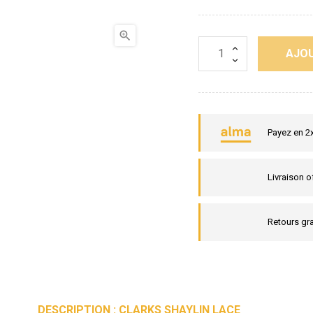

AJOU
Payez en 2
Livraison o
Retours gra
DESCRIPTION : CLARKS SHAYLIN LACE