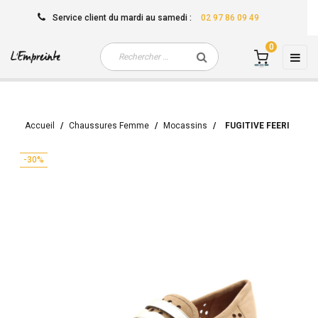
Service client
du mardi au samedi
:
02 97 86 09 49
0
Basc
☰
la
navi
Accueil
Chaussures Femme
Mocassins
FUGITIVE FEERI
-30%