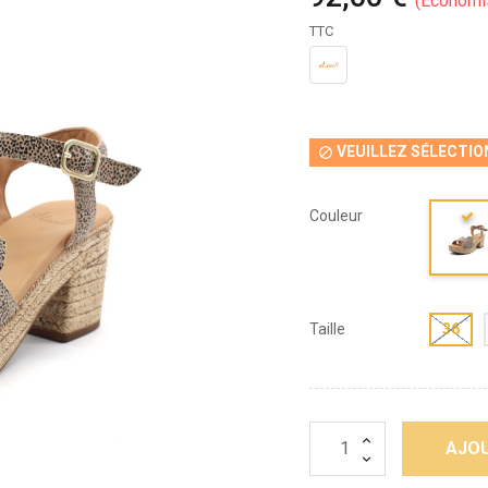
Économi
TTC
VEUILLEZ SÉLECTIO

Couleur
Taille
36
AJOU