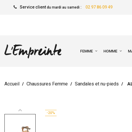
Service client
:
02 97 86 09 49
du mardi au samedi
FEMME
HOMME
M
Accueil
Chaussures Femme
Sandales et nu-pieds
A
-20%