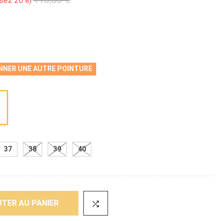
sez 20%
NNER UNE AUTRE POINTURE
37
38
39
40
TER AU PANIER