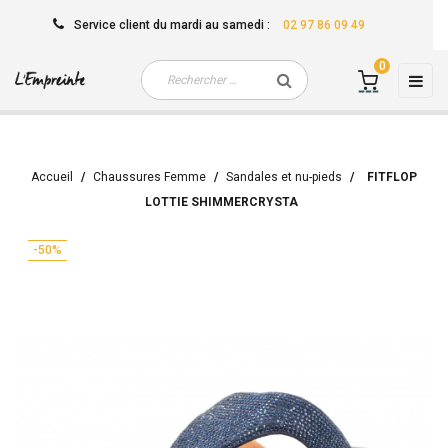
Service client
du mardi au samedi
:
02 97 86 09 49
0
Basc
☰
la
navi
Accueil
Chaussures Femme
Sandales et nu-pieds
FITFLOP
LOTTIE SHIMMERCRYSTA
-50%