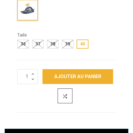
Taille
36
37
38
39
40
AJOUTER AU PANIER