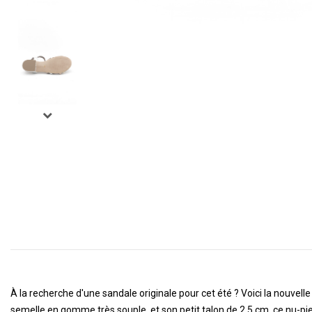
À la recherche d'une sandale originale pour cet été ? Voici la nouv
semelle en gomme très souple, et son petit talon de 2,5 cm, ce nu-pie