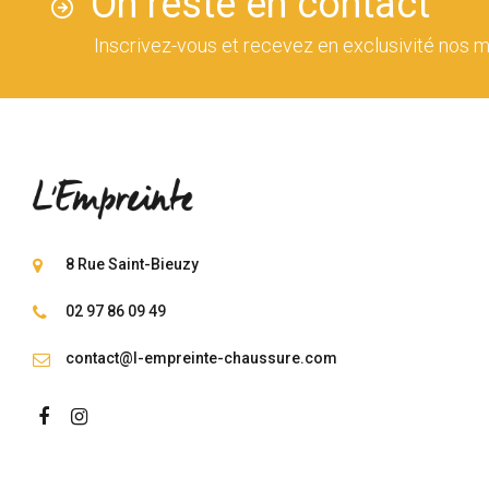
On reste en contact
Inscrivez-vous et recevez en exclusivité nos m
8 Rue Saint-Bieuzy
02 97 86 09 49
contact@l-empreinte-chaussure.com