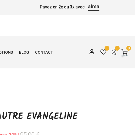
Payez en 2x ou 3x avec
0
OTIONS
BLOG
CONTACT
AUTRE EVANGELINE
95,00 €