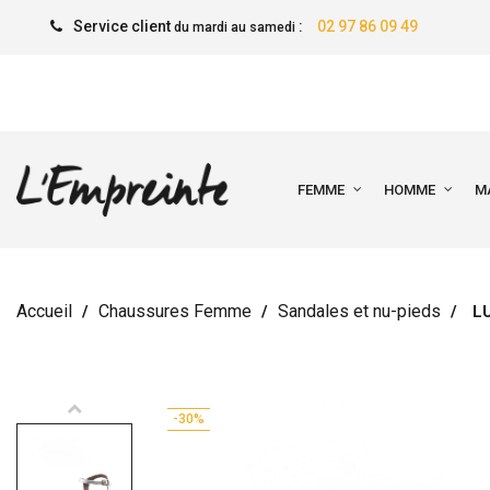
Service client
:
02 97 86 09 49
du mardi au samedi
FEMME
HOMME
M
Accueil
Chaussures Femme
Sandales et nu-pieds
L
-30%