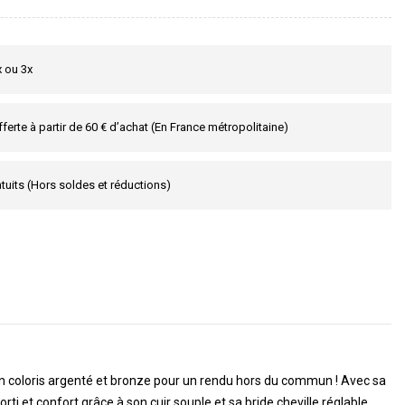
x ou 3x
fferte à partir de 60 € d’achat (En France métropolitaine)
tuits (Hors soldes et réductions)
on coloris argenté et bronze pour un rendu hors du commun ! Avec sa
i et confort grâce à son cuir souple et sa bride cheville réglable