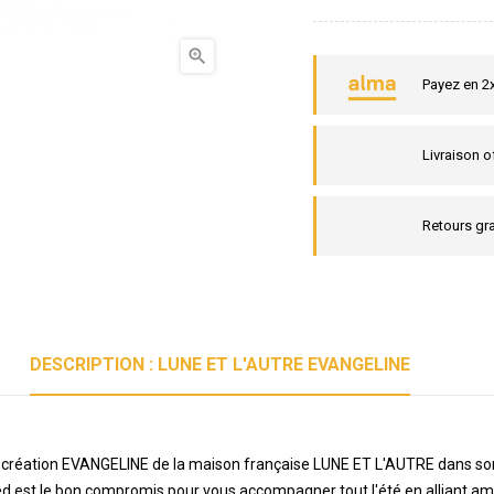

Payez en 2
Livraison o
Retours gra
DESCRIPTION : LUNE ET L'AUTRE EVANGELINE
elle création EVANGELINE de la maison française LUNE ET L'AUTRE dans s
d est le bon compromis pour vous accompagner tout l'été en alliant amort