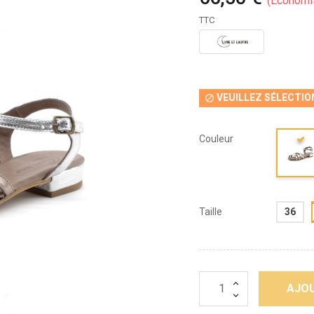
Économi
TTC
VEUILLEZ SÉLECTIO

Couleur
Taille
36
AJOU