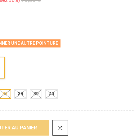
sez 30%
NNER UNE AUTRE POINTURE
37
38
39
40
TER AU PANIER