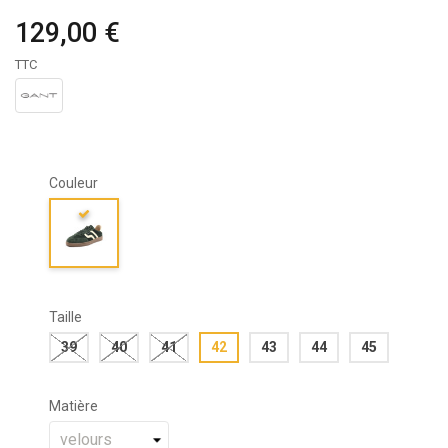
129,00 €
TTC
Couleur
Taille
39
40
41
42
43
44
45
Matière