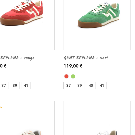
BEYLANA - rouge
GANT BEYLANA - vert
0 €
119,00 €
37
39
41
37
39
40
41
%