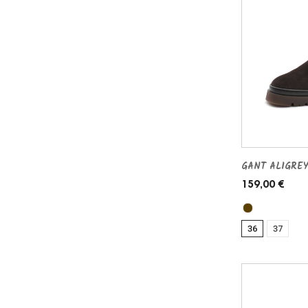
GANT ALIGREY
159,00 €
36
37