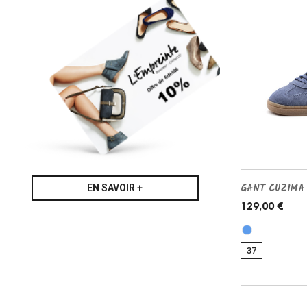
GANT CUZIMA 
EN SAVOIR +
129,00 €
37