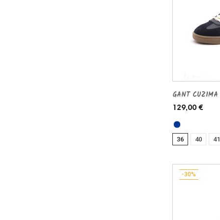
GANT CUZIMA 
129,00 €
36
40
41
-30%