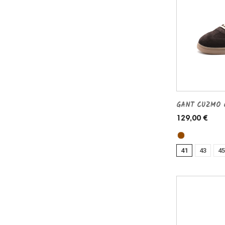
GANT CUZMO G
129,00 €
41
43
45