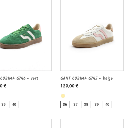
CUZIMA G746 - vert
GANT CUZIMA G745 - beige
0 €
129,00 €
39
40
36
37
38
39
40