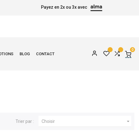
Payez en 2x ou 3x avec
0
OTIONS
BLOG
CONTACT

Trier par :
Choisir