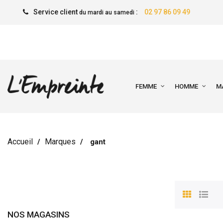
Service client
:
02 97 86 09 49
du mardi au samedi
FEMME
HOMME
M
Accueil
Marques
gant
NOS MAGASINS