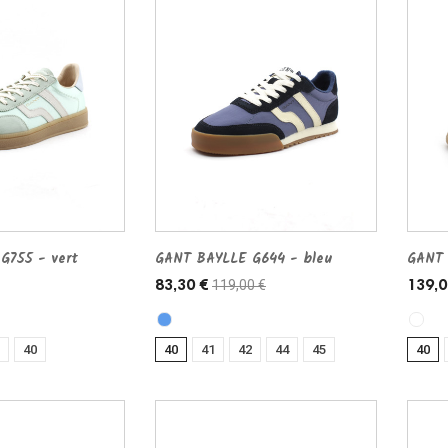
G755 - vert
GANT BAYLLE G644 - bleu
GANT 
119,00 €
83,30 €
139,0
40
40
41
42
44
45
40