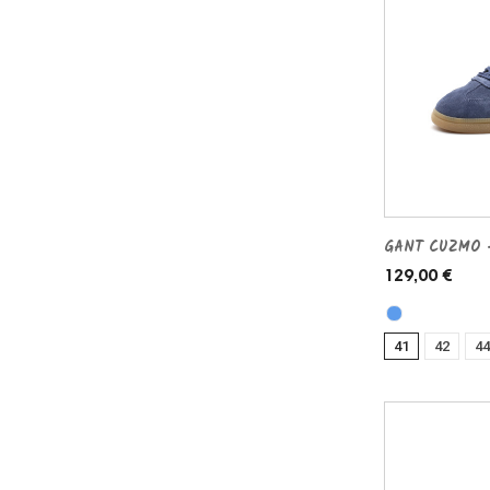
GANT CUZMO -
129,00 €
41
42
44