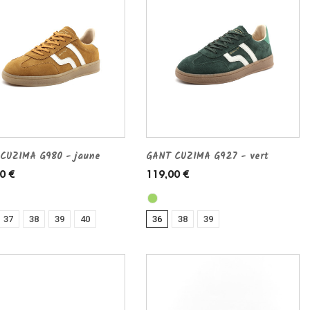
CUZIMA G980 - jaune
GANT CUZIMA G927 - vert
0 €
119,00 €
37
38
39
40
36
38
39