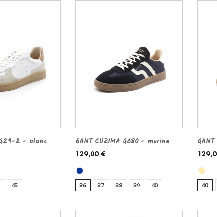
29-2 - blanc
GANT CUZIMA G680 - marine
GANT 
129,00 €
129,0
45
36
37
38
39
40
40