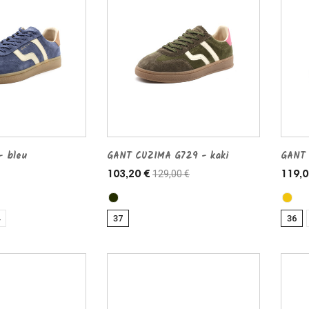
 bleu
GANT CUZIMA G729 - kaki
GANT 
129,00 €
103,20 €
119,0
37
36