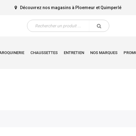
Découvrez nos magasins à
Ploemeur
et
Quimperlé
AROQUINERIE
CHAUSSETTES
ENTRETIEN
NOS MARQUES
PROM