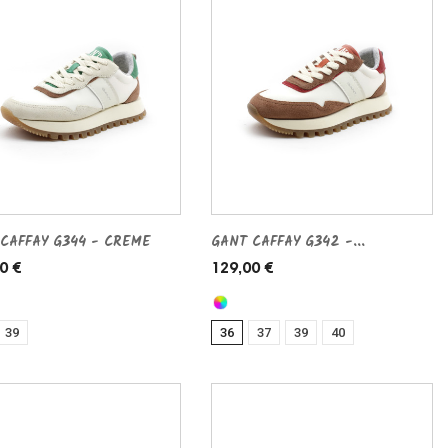
CAFFAY G344 - CREME
GANT CAFFAY G342 -...
0 €
129,00 €
39
36
37
39
40