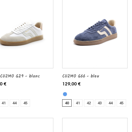
CUZMO G29 - blanc
CUZMO G66 - bleu
0 €
129,00 €
41
44
45
40
41
42
43
44
45