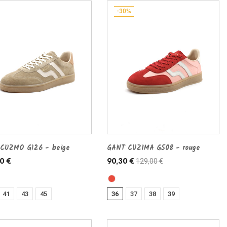
-30%
CUZMO G126 - beige
GANT CUZIMA G508 - rouge
129,00 €
0 €
90,30 €
41
43
45
36
37
38
39