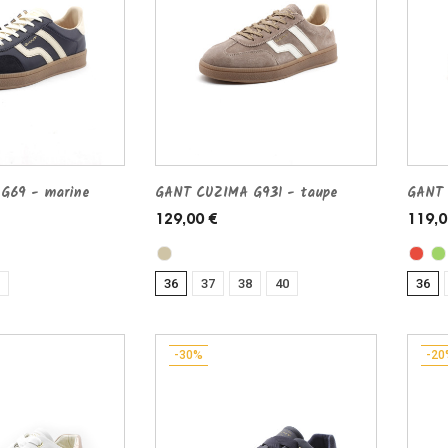
G69 - marine
GANT CUZIMA G931 - taupe
GANT 
129,00 €
119,0
36
37
38
40
36
-30%
-20