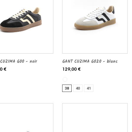
CUZIMA G00 - noir
GANT CUZIMA G020 - blanc
0 €
129,00 €
38
40
41