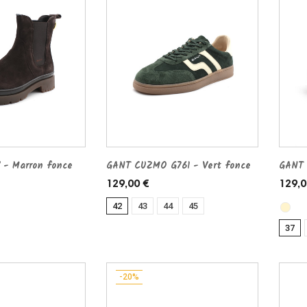
 - Marron fonce
GANT CUZMO G761 - Vert fonce
GANT 
129,00 €
129,0
42
43
44
45
37
-20%