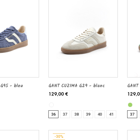
G95 - bleu
GANT CUZIMA G29 - blanc
GANT 
129,00 €
129,0
36
37
38
39
40
41
37
-30%