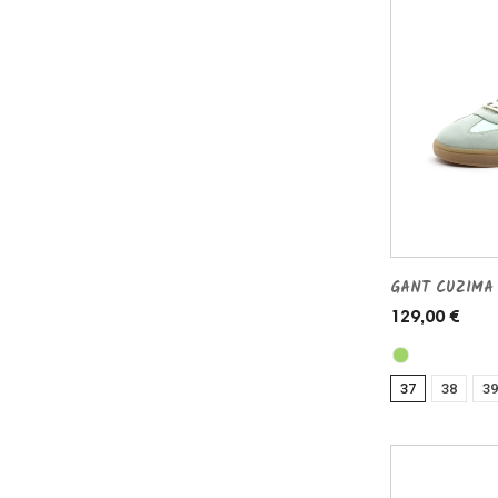
GANT CUZIMA 
129,00 €
37
38
39