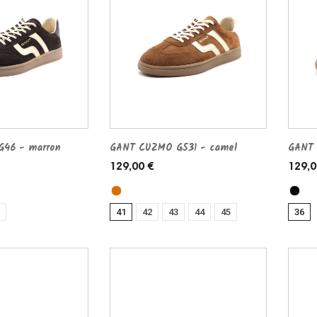
46 - marron
GANT CUZMO G531 - camel
GANT 
129,00 €
129,0
41
42
43
44
45
36