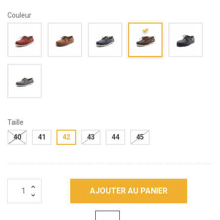
Couleur
Taille
40
41
42
43
44
45
AJOUTER AU PANIER