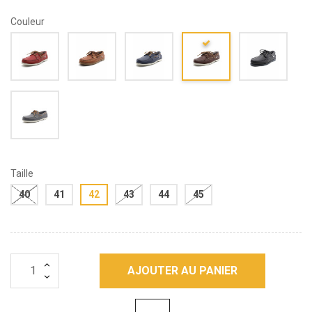
Couleur
Taille
40
41
42
43
44
45
AJOUTER AU PANIER