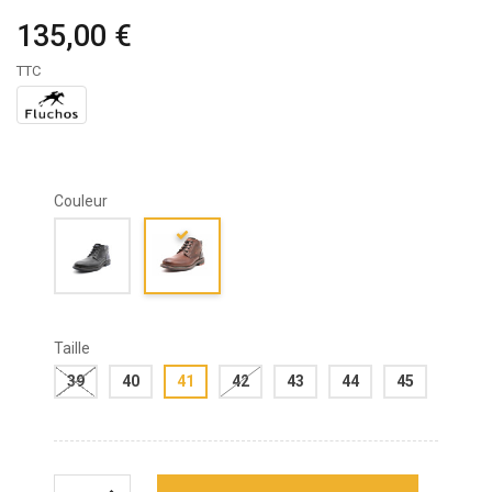
135,00 €
TTC
Couleur
Taille
39
40
41
42
43
44
45