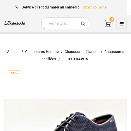
Service client
du mardi au samedi
:
02 97 86 09 49
0
Basc
☰
la
navi
Accueil
Chaussures Homme
Chaussures à lacets
Chaussures
habillées
LLOYD DAVOS
-50%