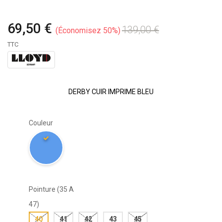
69,50 €
139,00 €
Économisez 50%
TTC
DERBY CUIR IMPRIME BLEU
Couleur
Pointure (35 A
47)
40
41
42
43
45